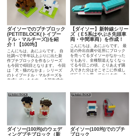
ダイソーでのプチブロック
【ダイソー】新幹線シリー
(PETITBLOCK(トイプー
ズ（Ｅ5系はやぶさ先頭車
ドル・マルチーズ))を紹
両・中間車両）を作成！
介！【100均】
こんにちは、あにぷらです。 最
近の外出自粛や近所にブロック
こんにちは、あにぷらです。 自
を売ってるダイソーがなかった
社調べで半年以上ぶりに出た新
りもあり、全種類追えなくなっ
作プチブロックを作るシリーズ
てる今日この頃、とりあえず購
も今回で4回目となります。 今回
入できた分はそこそこに作成し
は「犬・猫のなかま」シリーズ
て行こうと思っております。 今
のトイプードル・マルチーズを
回は「新幹線...
作成していきます。 今回作成す
るPETITBLO...
PETITBLOCK
PETITBLOCK
ダイソー(100均)のウェデ
ダイソー(100均)でのプチ
ィングプチブロック（新
ブロック