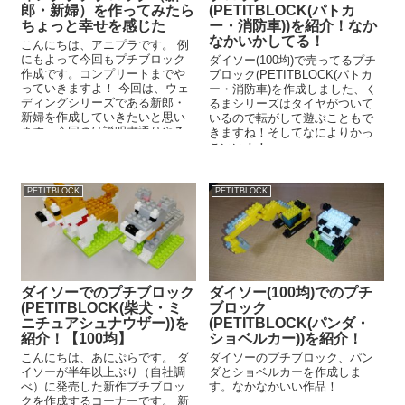
郎・新婦）を作ってみたら
(PETITBLOCK(パトカ
ちょっと幸せを感じた
ー・消防車))を紹介！なか
なかいかしてる！
こんにちは、アニプラです。 例
にもよって今回もプチブロック
ダイソー(100均)で売ってるプチ
作成です。コンプリートまでや
ブロック(PETITBLOCK(パトカ
っていきますよ！ 今回は、ウェ
ー・消防車)を作成しました、く
ディングシリーズである新郎・
るまシリーズはタイヤがついて
新婦を作成していきたいと思い
いるので転がして遊ぶこともで
ます。今回のは説明書通りやる
きますね！そしてなによりかっ
と少しやりづらい個所があっ
こいい！！
た...
PETITBLOCK
PETITBLOCK
ダイソーでのプチブロック
ダイソー(100均)でのプチ
(PETITBLOCK(柴犬・ミ
ブロック
ニチュアシュナウザー))を
(PETITBLOCK(パンダ・
紹介！【100均】
ショベルカー))を紹介！
こんにちは、あにぷらです。 ダ
ダイソーのプチブロック、パン
イソーが半年以上ぶり（自社調
ダとショベルカーを作成しま
べ）に発売した新作プチブロッ
す。なかなかいい作品！
クを作成するコーナーです。 新