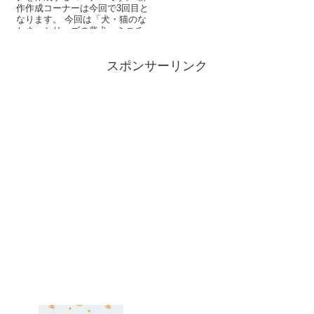
作作成コーナーは今回で3回目と
なります。 今回は「犬・猫のな
かま」シリーズの柴犬・ミニチ
ュアシュナウザーを作成...
スポンサーリンク