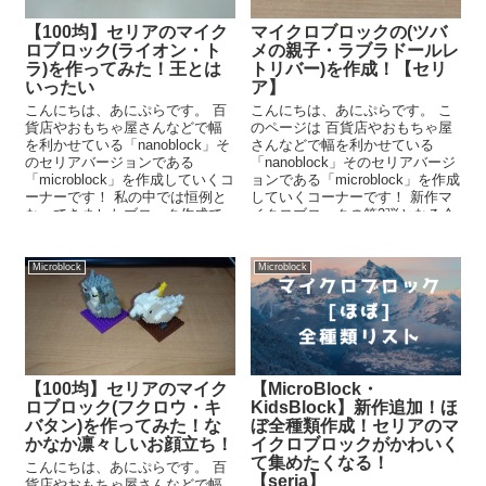
【100均】セリアのマイク
マイクロブロックの(ツバ
ロブロック(ライオン・ト
メの親子・ラブラドールレ
ラ)を作ってみた！王とは
トリバー)を作成！【セリ
いったい
ア】
こんにちは、あにぷらです。 百
こんにちは、あにぷらです。 こ
貨店やおもちゃ屋さんなどで幅
のページは 百貨店やおもちゃ屋
を利かせている「nanoblock」そ
さんなどで幅を利かせている
のセリアバージョンである
「nanoblock」そのセリアバージ
「microblock」を作成していくコ
ョンである「microblock」を作成
ーナーです！ 私の中では恒例と
していくコーナーです！ 新作マ
なってきましたブロック作成で
イクロブロックの第3弾となる今
すね、今回...
回は「ツバ...
Microblock
Microblock
【100均】セリアのマイク
【MicroBlock・
ロブロック(フクロウ・キ
KidsBlock】新作追加！ほ
バタン)を作ってみた！な
ぼ全種類作成！セリアのマ
かなか凛々しいお顔立ち！
イクロブロックがかわいく
て集めたくなる！
こんにちは、あにぷらです。 百
【seria】
貨店やおもちゃ屋さんなどで幅