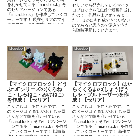
を利かせている「nanoblock」そ
セリアから発売しているマイク
のセリアバージョンである
ロブロックを[ほぼ]全種類作成し
「microblock」を作成していくコ
たので、作品をまとめてみまし
ーナーです！ 現在セリアのマイ
た。 ほかにも作成できていない
クロブロックを作成しておりま
のがあると思うので購入できた
すが、見つ...
ら随時更新していきます。
Microblock
Microblock
【マイクロブロック】どう
【マイクロブロック】はた
ぶつFシリーズの(くろね
らくくるまの(しょうぼう
こ・しろねこ・みけねこ)
しゃ・ブルドーザー)を作
を作成！【セリア】
成！【セリア】
こんにちは、あにぷらです。 こ
こんにちは、あにぷらです。 こ
のページは 百貨店やおもちゃ屋
のページは 百貨店やおもちゃ屋
さんなどで幅を利かせている
さんなどで幅を利かせている
「nanoblock」そのセリアバージ
「nanoblock」そのセリアバージ
ョンである「microblock」を作成
ョンである「microblock」を作成
していくコーナーです！ 以前新
していくコーナーです！ 新作マ
作として3種類ほど紹介しました
イクロブロック（はたらくくる